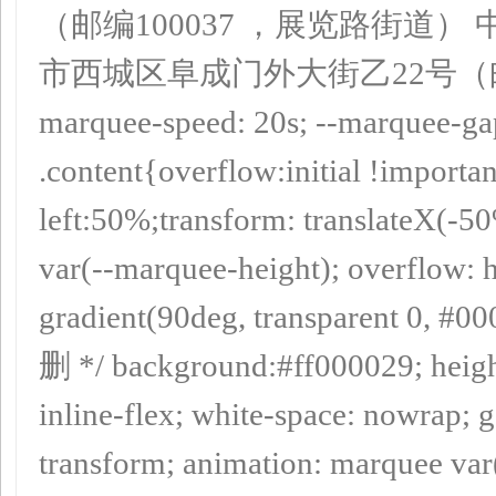
（邮编100037 ，展览路街道）
市西城区阜成门外大街乙22号（邮编10
marquee-speed: 20s; --marquee-ga
.content{overflow:initial !importan
left:50%;transform: translateX(-5
var(--marquee-height); overflow: hi
gradient(90deg, transparent 0, #0
删 */ background:#ff000029; height
inline-flex; white-space: nowrap; 
transform; animation: marquee var(