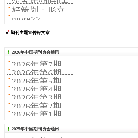
第五届“期刊主
十三期开讲 聚
好策划：形立
六届“期刊主题
题宣传好文
more>>
焦中国教育报
则章成
宣传好文章”公
章”推荐活动结
刊社深度融合
期刊主题宣传好文章
布
果揭晓 观时代
与转型
2026年中国期刊协会通讯
跨山海 写人民
2026年第7期
2026年第6期
2026年第5期
2026年第4期
2026年第3期
2026年第2期
2026年第1期
2025年中国期刊协会通讯