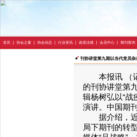
首页
协会之窗
协会动态
行业资讯
政策法规
会员中心
期刊查询
刊协讲堂第九期以当代党员杂志
本报讯 （记
的刊协讲堂第
辑杨树弘以“战
演讲。中国期
据介绍，近年
局下期刊的转