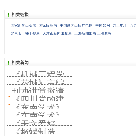
相关链接
国家新闻出版署
国家版权局
中国新闻出版广电网
中国知网
方正电子
万
北京市广播电视局
天津市新闻出版局
上海新闻出版 上海版权
相关新闻
《机械工程学
《花城》主编
报》主编走进
刊协讲堂邀请
在刊协讲堂分
《四川党的建
刊协讲堂 服务
《科幻世界》
《东南学术》
享经验 文学期
设》杂志社负
国家战略建
《东南学术》
分享经验 一本
负责人在刊协
刊如何紧跟时
《天文爱好
责人在刊协讲
好“三个团队”
负责人在刊协
刊如何变成一
《极端制造
讲堂分享经验