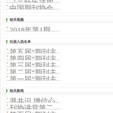
革探索与转型
《三联生活周
界一流科技期
化转型
下，面
者》畅销38年
中国期刊协会
发展—— 坚
容是期刊生命
实践
刊》转型之路
刊
对“变”与“不
秘籍
首期“刊协讲
持“品战略” 深
力的最大王牌
相关视频
有章可循 ——
变”的辩证关系
2018年第1期
堂”开讲——打
化“大经营”
知识服务平台
—— 学术期刊
造“现代纸刊”首
往届入选名单
不是传统内容
如何助力“双一
第五届“期刊主
需互联网思维
的简单转化
第四届“期刊主
流”建设
题宣传好文
第三届“期刊主
题宣传好文
第二届“期刊主
章”推荐活动入
题宣传好文
第一届“期刊主
章”推荐活动入
题宣传好文
选文章及期刊
章”推荐活动入
题宣传好文
选文章及期刊
相关新闻
章”推荐活动入
选文章及期刊
凝共识 增信心
章”推荐活动入
选文章及期刊
刊协讲堂第二
强精神 ——第
选文章及期刊