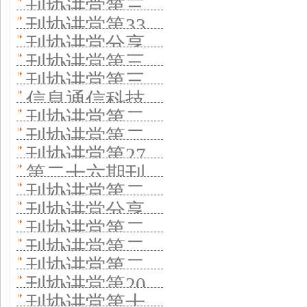
十六期开讲聚
品牌
创新促融合
刊协讲堂第三
史学术期刊如
年首次开讲
分享办刊经验
刊协讲堂第33
焦百年期刊如
十四期专题开
何创新
刊协讲堂分享
《廉政瞭望》
期开讲 中国激
何守正创新
刊协讲堂第三
讲 有科出版分
期刊数字化转
分享办刊实践
刊协讲堂第三
光杂志社 分享
十一期 《新湘
享建设一流科
信息通信科技
型
十期 聚焦大学
办刊实践
刊协讲堂第二
评论》分享办
技期刊经验
期刊集群打
刊协讲堂第二
出版社办刊思
十九期开讲 探
刊思考
刊协讲堂第27
造“学术+技术
十八期开讲 做
路创新
第二十六期刊
讨期刊集群建
期聚焦 综合性
+产业+科普”纵
刊协讲堂第二
好主题宣传推
协讲堂开讲 中
设经验与实践
刊协讲堂分享
学术期刊如何
向矩阵 集群化
十五期 聚焦期
出精品文章
刊协讲堂第二
华护理杂志社
《中国科学院
促进理论探索
刊协讲堂第二
运营 学术科普
刊全媒体转型
十三期开讲 聚
分享办刊经验
刊协讲堂第二
院刊》创新实
十二期开讲 聚
全覆盖
刊协讲堂第20
焦中国教育报
十一期线上开
践 打造国家科
刊协讲堂第十