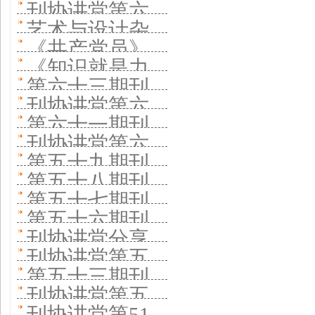
代繁荣大众文
者》杂志社社
堂分享经验 “三
刊协讲堂第六
讲堂分享经验
个文化平台
（英文）》：
搭建多元学术
艺术与设计杂
学
长在刊协讲堂
个”创新推进系
十七期举行 综
搭建多元学术
《共产党员》
汇全球智力做
平台助力青年
志社社长在刊
分享经验 科普
《知识就是力
统性变革
合性英文体育
平台助力青年
总编辑在刊协
一本好刊
第六十三期刊
学者与编辑
协讲堂分享 服
期刊如何留住
量》主编在刊
学术期刊如何
刊协讲堂第六
学者与编辑
讲堂分享创新
协讲堂活动举
务国家发展探
第六十一期刊
用户
协讲堂分享经
跨学科办刊
十二期举行
实践经验 坚持
刊协讲堂第六
行 《中国国家
索细分市场
协讲堂在京举
验 科普期刊如
第五十九期刊
《能源与环境
特色发展 打造
十期开讲 上海
地理》杂志社
第五十八期刊
办 分享《分子
何探索科普新
协讲堂开讲 关
材料》主编分
第五十七期刊
比较优势
交大期刊中心
分享“深耕”“裂
协讲堂开讲 老
植物》建设一
第五十六期刊
生态
注《天然气工
享期刊质量坚
协讲堂开讲 南
分享集群建设
刊协讲堂分享
变”理念
干部之家杂志
流科技期刊经
协讲堂开讲
业》杂志创新
刊协讲堂第五
守
京农业大学英
经验
文学期刊办刊
社社长谈老年
第五十三期刊
验
《中州学刊》
实践
十四期分享办
文期刊分享坚
刊协讲堂第五
经验
期刊如何适老
协讲堂开讲
分享“五个注重”
刊协讲堂第51