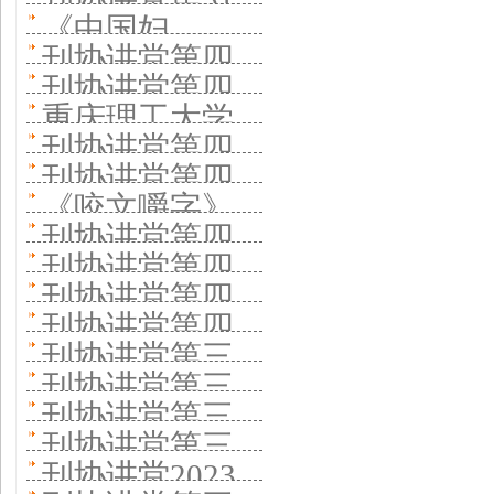
好国际化期刊
持高起点办刊
十二期开讲
《中国妇
《中国工人》
期邀《云岭先
经验 壮大国际
刊协讲堂第四
经验
《现代交通与
女》：内容是
发行量如何翻
刊协讲堂第四
锋》杂志社分
编委团队 加大
十九期—— 科
冶金材料》分
重庆理工大学
媒体的生命
十倍
十八期开讲 老
享办刊经验 聚
刊协讲堂第四
国际传播力度
普期刊如何吸
享高起点办刊
期刊社在刊协
——老牌期刊
刊协讲堂第四
牌期刊《青年
焦全媒体时代
十六期《文史
引受众
《咬文嚼字》
经验
讲堂第四十七
在刊协讲堂分
十五期开讲 聚
文摘》分享办
刊协讲堂第四
党刊社守正创
哲》分享办刊
负责人做客刊
期分享办刊经
刊协讲堂第四
享如何拥有数
焦学术期刊群
刊常青之道
十三期举行
新
经验 老牌学术
刊协讲堂第四
协讲堂详解推
验 组织优质稿
十二期开讲
千万粉丝
做强做大做活
刊协讲堂第四
《丝绸》杂志
期刊怎样保特
十一期开讲
动语文规范 一
刊协讲堂第三
件 深化融合创
《南方》杂志
十期开讲 《历
讲述办刊特色
刊协讲堂第三
色促发展
《农村百事
本以“纠错”为特
十九期开讲
新
分享探索“四
刊协讲堂第三
史研究》杂志
十八期举办
通》分享怎样
刊协讲堂第三
色刊物怎样塑
《女友》杂志
有”实践
十七期开讲党
分享办刊思路
刊协讲堂2023
《敦煌研究》
服务“三农”