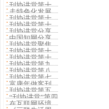
焦促进大学期
期开讲 《东方
刊社深度融合
刊协讲堂第十
讲 中国人民大
技高端智库传
九期： 方正电
刊高质量发展
走特色化发展
娃娃》分享少
与转型
八期分享少年
学书报资料中
刊协讲堂第十
播平台
子助力学术期
之路 办好一流
儿期刊品牌化
刊协讲堂第十
儿童出版社办
心分享办刊特
六讲开讲 聚焦
刊数字化转型
刊协讲堂分享
学术期刊
办刊经验
五期聚焦编辑
刊模式 优化出
中国知网分享
色
《编辑之友》
中少总社办刊
刊协讲堂聚焦
能力建设
版资源配置促
如何推动学术
杂志强刊之路
刊协讲堂第十
经验 为孩子办
徽商传媒蝶变
刊协讲堂第十
进书刊协同发
期刊深度传播
一期开讲 拓展
放心刊良心刊
刊协讲堂第九
与创新
期分享一流科
展
刊协讲堂第八
中国故事“朋友
期以当代党员
刊协讲堂第七
技期刊办刊经
期线上开讲 聚
圈”
富康年做客刊
杂志社为例，
期网上开讲 知
验
刊协讲堂第五
焦后疫情时代
协讲堂第六
探索党刊新媒
“刊协讲堂”第四
音传媒分享改
讲聚焦 建设世
学术期刊数字
在互联网环境
讲：分享《读
体时代转型与
期开讲 -----内