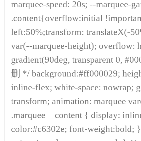
marquee-speed: 20s; --marquee-ga
.content{overflow:initial !importan
left:50%;transform: translateX(-5
var(--marquee-height); overflow: hi
gradient(90deg, transparent 0, #0
删 */ background:#ff000029; height
inline-flex; white-space: nowrap; 
transform; animation: marquee var(
.marquee__content { display: inlin
color:#c6302e; font-weight:bold; 