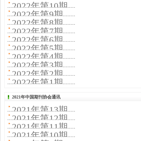
2022年第10期
2022年第9期
2022年第8期
2022年第7期
2022年第6期
2022年第5期
2022年第4期
2022年第3期
2022年第2期
2022年第1期
2021年中国期刊协会通讯
2021年第13期
2021年第12期
2021年第11期
2021年第10期