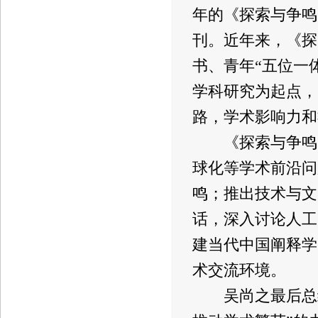
年的《探索与争鸣
刊。近年来，《探
书、青年“五位一
学科研究为起点，
路，学术影响力和
《探索与争鸣》
球化等学术前沿问
鸣；推出技术与文
话，深入讨论人工
建当代中国阐释学
术交流环境。
吴尚之最后总结