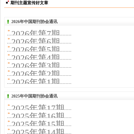
刊社深度融合
期刊主题宣传好文章
布
果揭晓 观时代
与转型
2026年中国期刊协会通讯
跨山海 写人民
2026年第7期
2026年第6期
2026年第5期
2026年第4期
2026年第3期
2026年第2期
2026年第1期
2025年中国期刊协会通讯
2025年第17期
2025年第16期
2025年第15期
2025年第14期