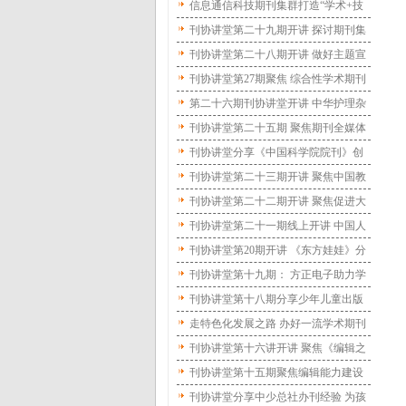
刊思路创新
信息通信科技期刊集群打造“学术+技
术+产业+科普”纵向矩阵 集群化运营
刊协讲堂第二十九期开讲 探讨期刊集
学术科普全覆盖
群建设经验与实践
刊协讲堂第二十八期开讲 做好主题宣
传推出精品文章
刊协讲堂第27期聚焦 综合性学术期刊
如何促进理论探索
第二十六期刊协讲堂开讲 中华护理杂
志社分享办刊经验
刊协讲堂第二十五期 聚焦期刊全媒体
转型
刊协讲堂分享《中国科学院院刊》创
新实践 打造国家科技高端智库传播平
刊协讲堂第二十三期开讲 聚焦中国教
台
育报刊社深度融合与转型
刊协讲堂第二十二期开讲 聚焦促进大
学期刊高质量发展
刊协讲堂第二十一期线上开讲 中国人
民大学书报资料中心分享办刊特色
刊协讲堂第20期开讲 《东方娃娃》分
享少儿期刊品牌化办刊经验
刊协讲堂第十九期： 方正电子助力学
术期刊数字化转型
刊协讲堂第十八期分享少年儿童出版
社办刊模式 优化出版资源配置促进书
走特色化发展之路 办好一流学术期刊
刊协同发展
刊协讲堂第十六讲开讲 聚焦《编辑之
友》杂志强刊之路
刊协讲堂第十五期聚焦编辑能力建设
刊协讲堂分享中少总社办刊经验 为孩