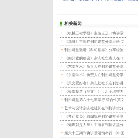
相关新闻
《机械工程学报》主编走进刊协讲堂
服务国家战略建好“三个团队”
《花城》主编在刊协讲堂分享经验 文
学期刊如何紧跟时代繁荣大众文学
刊协讲堂邀请《科幻世界》分享经验
一本刊如何变成一个文化平台
《四川党的建设》杂志社负责人在刊
协讲堂分享经验 “三个”创新推进系统
《东南学术》负责人在刊协讲堂分享
性变革
经验 搭建多元学术平台助力青年学者
《东南学术》负责人在刊协讲堂分享
与编辑
经验 搭建多元学术平台助力青年学者
《天文爱好者》杂志社社长在刊协讲
与编辑
堂分享经验 科普期刊如何留住用户
《极端制造（英文）》：汇全球智力
做一本好刊
刊协讲堂第六十七期举行 综合性英文
体育学术期刊如何跨学科办刊
艺术与设计杂志社社长在刊协讲堂分
享 服务国家发展探索细分市场
《共产党员》总编辑在刊协讲堂分享
创新实践经验 坚持特色发展 打造比较
《知识就是力量》主编在刊协讲堂分
优势
享经验 科普期刊如何探索科普新生态
第六十三期刊协讲堂活动举行 《中国