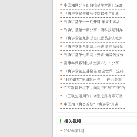
子办放心刊良心刊
中国知网分享如何推动学术期刊深度
传播
刊协讲堂聚焦徽商传媒蝶变与创新
刊协讲堂第十一期开讲 拓展中国故
事“朋友圈”
刊协讲堂第十期分享一流科技期刊办
刊经验
刊协讲堂第九期以当代党员杂志社为
例，探索党刊新媒体时代转型与发展
刊协讲堂第八期线上开讲 聚焦后疫情
—— 坚持“品战略” 深化“大经营”
时代学术期刊数字化转型
刊协讲堂第七期网上开讲 知音传媒分
享改革探索与转型实践
富康年做客刊协讲堂第六讲：分享
《读者》畅销38年秘籍
刊协讲堂第五讲聚焦 建设世界一流科
技期刊
“刊协讲堂”第四期开讲 -----内容是期
刊生命力的最大王牌
在互联网环境下，面对“变”与“不变”的
辩证关系—— 学术期刊如何助力“双一
《三联生活周刊》转型之路有章可循
流”建设
——知识服务平台不是传统内容的简
中国期刊协会首期“刊协讲堂”开讲
单转化
——打造“现代纸刊”首需互联网思维
相关视频
2018年第1期