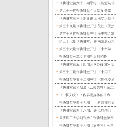
国家地理》杂志社分享“深耕”“裂变”理
刊协讲堂第六十二期举行 《能源与环
念
境材料》主编分享期刊质量坚守
第六十一期刊协讲堂在京举办 分享
《分子植物》建设一流科技期刊经验
刊协讲堂第六十期开讲 上海交大期刊
中心分享集群建设经验
第五十九期刊协讲堂开讲 关注《天然
气工业》杂志创新实践
第五十八期刊协讲堂开讲 老干部之家
杂志社社长谈老年期刊如何适老
第五十七期刊协讲堂开讲 南京农业大
学英文期刊分享坚持高起点办刊经验
第五十六期刊协讲堂开讲 《中州学
刊》分享“五个注重”
刊协讲堂分享文学期刊办刊经验
刊协讲堂第五十四期分享办好国际化
期刊经验 壮大国际编委团队 加大国际
第五十三期刊协讲堂开讲 《中国工
传播力度
人》发行量如何翻十倍
刊协讲堂第五十二期开讲 《现代交通
与冶金材料》分享高起点办刊经验
刊协讲堂第51期邀《云岭先锋》杂志
社分享办刊经验 聚焦全媒体时代党刊
《中国妇女》：内容是媒体的生命
社守正创新
——老牌期刊在刊协讲堂分享如何拥
刊协讲堂第四十九期—— 科普期刊如
有数千万粉丝
何吸引受众
刊协讲堂第四十八期开讲 老牌期刊
《青年文摘》分享办刊常青之道
重庆理工大学期刊社在刊协讲堂第四
十七期分享办刊经验 组织优质稿件 深
刊协讲堂第四十六期《文史哲》分享