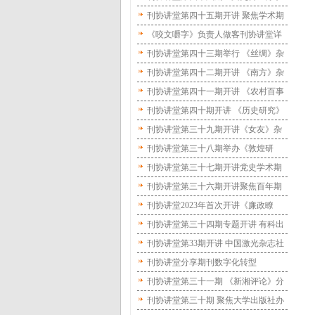
化融合创新
办刊经验 老牌学术期刊怎样保特色促
刊协讲堂第四十五期开讲 聚焦学术期
发展
刊群做强做大做活
《咬文嚼字》负责人做客刊协讲堂详
解推动语文规范 一本以“纠错”为特色
刊协讲堂第四十三期举行 《丝绸》杂
刊物怎样塑品牌
志讲述办刊特色
刊协讲堂第四十二期开讲 《南方》杂
志分享探索“四有”实践
刊协讲堂第四十一期开讲 《农村百事
通》分享怎样服务“三农”
刊协讲堂第四十期开讲 《历史研究》
杂志分享办刊思路
刊协讲堂第三十九期开讲《女友》杂
志创新促融合
刊协讲堂第三十八期举办《敦煌研
究》分享办刊经验
刊协讲堂第三十七期开讲党史学术期
刊如何创新
刊协讲堂第三十六期开讲聚焦百年期
刊如何守正创新
刊协讲堂2023年首次开讲《廉政瞭
望》分享办刊实践
刊协讲堂第三十四期专题开讲 有科出
版分享建设一流科技期刊经验
刊协讲堂第33期开讲 中国激光杂志社
分享办刊实践
刊协讲堂分享期刊数字化转型
刊协讲堂第三十一期 《新湘评论》分
享办刊思考
刊协讲堂第三十期 聚焦大学出版社办