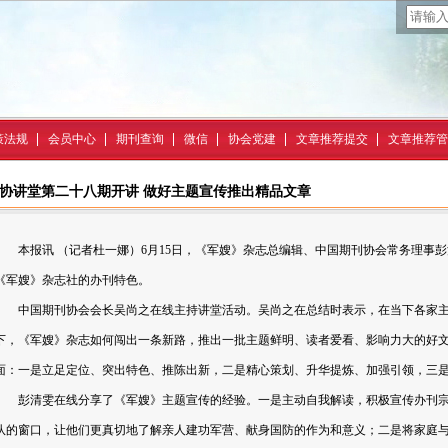
策法规
会员中心
期刊查询
微信
协会党建
文章推荐提交
文章推荐管
协讲堂第二十八期开讲 做好主题宣传推出精品文章
本报讯 （记者杜一娜）6月15日，《军嫂》杂志总编辑、中国期刊协会常务理事彭
《军嫂》杂志社的办刊特色。
中国期刊协会会长吴尚之在线主持讲堂活动。吴尚之在总结时表示，在当下各家主
下，《军嫂》杂志如何闯出一条新路，推出一批主题鲜明、读者爱看、影响力大的好
面：一是立足定位、突出特色、推陈出新，二是精心策划、升华提炼、加强引领，三
彭清雯在线分享了《军嫂》主题宣传的经验。一是主动自我解读，积极宣传办刊宗
队的窗口，让他们更真切地了解亲人建功军营、献身国防的作为和意义；二是将家庭