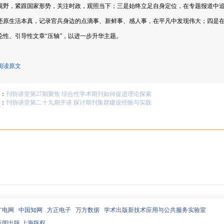
视野，紧跟国家形势，关注时政，观照当下；三是始终立足自身定位，在专题报道中
还原生活本真，记录官兵身边的点滴事、新鲜事、感人事，在平凡中发现伟大；四是
论性、引导性文章“压轴”，以进一步升华主题。
阅读原文
：
刊协讲堂第27期聚焦 综合性学术期刊如何促进理论探索
：
刊协讲堂第二十九期开讲 探讨期刊集群建设经验与实践
广电网
中国知网
方正电子
万方数据
学术出版新技术应用与公共服务实验室
新闻出版 上海版权