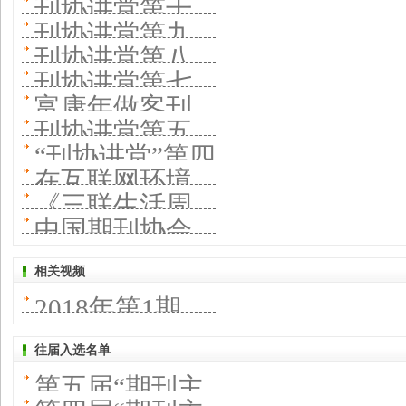
徽商传媒蝶变
刊协讲堂第十
进书刊协同发
期刊深度传播
一期开讲 拓展
放心刊良心刊
刊协讲堂第九
与创新
期分享一流科
展
刊协讲堂第八
中国故事“朋友
期以当代党员
刊协讲堂第七
技期刊办刊经
期线上开讲 聚
圈”
富康年做客刊
杂志社为例，
期网上开讲 知
验
刊协讲堂第五
焦后疫情时代
协讲堂第六
探索党刊新媒
“刊协讲堂”第四
音传媒分享改
讲聚焦 建设世
学术期刊数字
在互联网环境
讲：分享《读
体时代转型与
期开讲 -----内
革探索与转型
《三联生活周
界一流科技期
化转型
下，面
者》畅销38年
中国期刊协会
发展—— 坚
容是期刊生命
实践
刊》转型之路
刊
对“变”与“不
秘籍
首期“刊协讲
持“品战略” 深
力的最大王牌
相关视频
有章可循 ——
变”的辩证关系
2018年第1期
堂”开讲——打
化“大经营”
知识服务平台
—— 学术期刊
造“现代纸刊”首
往届入选名单
不是传统内容
如何助力“双一
第五届“期刊主
需互联网思维
的简单转化