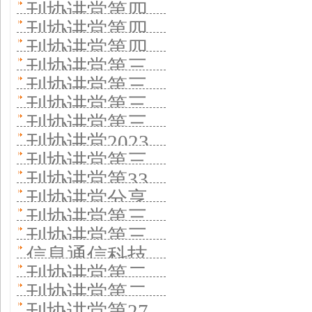
负责人做客刊
期分享办刊经
刊协讲堂第四
享如何拥有数
焦学术期刊群
刊常青之道
十三期举行
新
经验 老牌学术
刊协讲堂第四
协讲堂详解推
验 组织优质稿
十二期开讲
千万粉丝
做强做大做活
刊协讲堂第四
《丝绸》杂志
期刊怎样保特
十一期开讲
动语文规范 一
刊协讲堂第三
件 深化融合创
《南方》杂志
十期开讲 《历
讲述办刊特色
刊协讲堂第三
色促发展
《农村百事
本以“纠错”为特
十九期开讲
新
分享探索“四
刊协讲堂第三
史研究》杂志
十八期举办
通》分享怎样
刊协讲堂第三
色刊物怎样塑
《女友》杂志
有”实践
十七期开讲党
分享办刊思路
刊协讲堂2023
《敦煌研究》
服务“三农”
十六期开讲聚
品牌
创新促融合
刊协讲堂第三
史学术期刊如
年首次开讲
分享办刊经验
刊协讲堂第33
焦百年期刊如
十四期专题开
何创新
刊协讲堂分享
《廉政瞭望》
期开讲 中国激
何守正创新
刊协讲堂第三
讲 有科出版分
期刊数字化转
分享办刊实践
刊协讲堂第三
光杂志社 分享
十一期 《新湘
享建设一流科
信息通信科技
型
十期 聚焦大学
办刊实践
刊协讲堂第二
评论》分享办
技期刊经验
期刊集群打
刊协讲堂第二
出版社办刊思
十九期开讲 探
刊思考
刊协讲堂第27