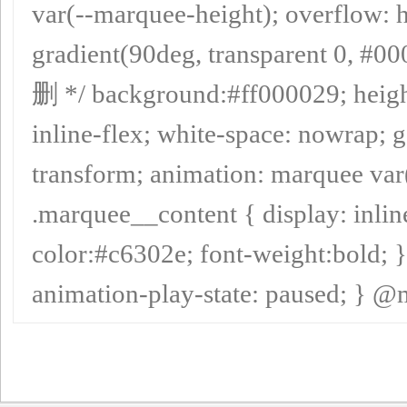
var(--marquee-height); overflow: hi
gradient(90deg, transparent 0, #0
删 */ background:#ff000029; height
inline-flex; white-space: nowrap; 
transform; animation: marquee var(
.marquee__content { display: inlin
color:#c6302e; font-weight:bold; 
animation-play-state: paused; } @m