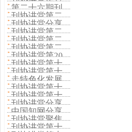
造“学术+技术
十八期开讲 做
路创新
第二十六期刊
讨期刊集群建
期聚焦 综合性
+产业+科普”纵
刊协讲堂第二
好主题宣传推
协讲堂开讲 中
设经验与实践
刊协讲堂分享
学术期刊如何
向矩阵 集群化
十五期 聚焦期
出精品文章
刊协讲堂第二
华护理杂志社
《中国科学院
促进理论探索
刊协讲堂第二
运营 学术科普
刊全媒体转型
十三期开讲 聚
分享办刊经验
刊协讲堂第二
院刊》创新实
十二期开讲 聚
全覆盖
刊协讲堂第20
焦中国教育报
十一期线上开
践 打造国家科
刊协讲堂第十
焦促进大学期
期开讲 《东方
刊社深度融合
刊协讲堂第十
讲 中国人民大
技高端智库传
九期： 方正电
刊高质量发展
走特色化发展
娃娃》分享少
与转型
八期分享少年
学书报资料中
刊协讲堂第十
播平台
子助力学术期
之路 办好一流
儿期刊品牌化
刊协讲堂第十
儿童出版社办
心分享办刊特
六讲开讲 聚焦
刊数字化转型
刊协讲堂分享
学术期刊
办刊经验
五期聚焦编辑
刊模式 优化出
中国知网分享
色
《编辑之友》
中少总社办刊
刊协讲堂聚焦
能力建设
版资源配置促
如何推动学术
杂志强刊之路
刊协讲堂第十
经验 为孩子办