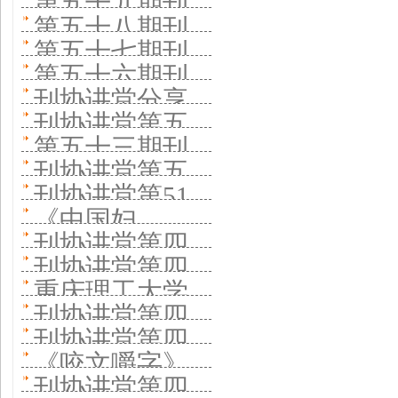
验 科普期刊如
第五十九期刊
《能源与环境
特色发展 打造
十期开讲 上海
地理》杂志社
第五十八期刊
办 分享《分子
何探索科普新
协讲堂开讲 关
材料》主编分
第五十七期刊
比较优势
交大期刊中心
分享“深耕”“裂
协讲堂开讲 老
植物》建设一
第五十六期刊
生态
注《天然气工
享期刊质量坚
协讲堂开讲 南
分享集群建设
刊协讲堂分享
变”理念
干部之家杂志
流科技期刊经
协讲堂开讲
业》杂志创新
刊协讲堂第五
守
京农业大学英
经验
文学期刊办刊
社社长谈老年
第五十三期刊
验
《中州学刊》
实践
十四期分享办
文期刊分享坚
刊协讲堂第五
经验
期刊如何适老
协讲堂开讲
分享“五个注重”
刊协讲堂第51
好国际化期刊
持高起点办刊
十二期开讲
《中国妇
《中国工人》
期邀《云岭先
经验 壮大国际
刊协讲堂第四
经验
《现代交通与
女》：内容是
发行量如何翻
刊协讲堂第四
锋》杂志社分
编委团队 加大
十九期—— 科
冶金材料》分
重庆理工大学
媒体的生命
十倍
十八期开讲 老
享办刊经验 聚
刊协讲堂第四
国际传播力度
普期刊如何吸
享高起点办刊
期刊社在刊协
——老牌期刊
刊协讲堂第四
牌期刊《青年
焦全媒体时代
十六期《文史
引受众
《咬文嚼字》
经验
讲堂第四十七
在刊协讲堂分
十五期开讲 聚
文摘》分享办
刊协讲堂第四
党刊社守正创
哲》分享办刊