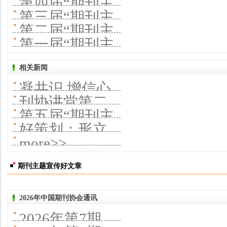
第四届“期刊主
流”建设
题宣传好文
第三届“期刊主
题宣传好文
第二届“期刊主
章”推荐活动入
题宣传好文
第一届“期刊主
章”推荐活动入
题宣传好文
选文章及期刊
章”推荐活动入
题宣传好文
选文章及期刊
相关新闻
章”推荐活动入
选文章及期刊
凝共识 增信心
章”推荐活动入
选文章及期刊
刊协讲堂第二
强精神 ——第
选文章及期刊
第五届“期刊主
十三期开讲 聚
好策划：形立
六届“期刊主题
题宣传好文
more>>
焦中国教育报
则章成
宣传好文章”公
章”推荐活动结
刊社深度融合
期刊主题宣传好文章
布
果揭晓 观时代
与转型
2026年中国期刊协会通讯
跨山海 写人民
2026年第7期