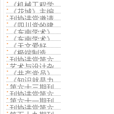
《机械工程学
《花城》主编
报》主编走进
刊协讲堂邀请
在刊协讲堂分
《四川党的建
刊协讲堂 服务
《科幻世界》
《东南学术》
享经验 文学期
设》杂志社负
国家战略建
《东南学术》
分享经验 一本
负责人在刊协
刊如何紧跟时
《天文爱好
责人在刊协讲
好“三个团队”
负责人在刊协
刊如何变成一
《极端制造
讲堂分享经验
代繁荣大众文
者》杂志社社
堂分享经验 “三
刊协讲堂第六
讲堂分享经验
个文化平台
（英文）》：
搭建多元学术
艺术与设计杂
学
长在刊协讲堂
个”创新推进系
十七期举行 综
搭建多元学术
《共产党员》
汇全球智力做
平台助力青年
志社社长在刊
分享经验 科普
《知识就是力
统性变革
合性英文体育
平台助力青年
总编辑在刊协
一本好刊
第六十三期刊
学者与编辑
协讲堂分享 服
期刊如何留住
量》主编在刊
学术期刊如何
刊协讲堂第六
学者与编辑
讲堂分享创新
协讲堂活动举
务国家发展探
第六十一期刊
用户
协讲堂分享经
跨学科办刊
十二期举行
实践经验 坚持
刊协讲堂第六
行 《中国国家
索细分市场
协讲堂在京举