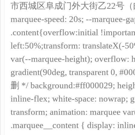
市西城区阜成门外大街乙22号（邮编10
marquee-speed: 20s; --marquee-ga
.content{overflow:initial !importan
left:50%;transform: translateX(-5
var(--marquee-height); overflow: hi
gradient(90deg, transparent 0, #0
删 */ background:#ff000029; height
inline-flex; white-space: nowrap; 
transform; animation: marquee var(
.marquee__content { display: inlin