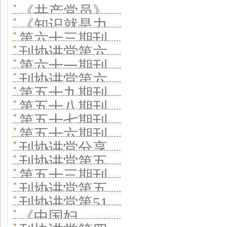
长在刊协讲堂
个”创新推进系
十七期举行 综
搭建多元学术
《共产党员》
汇全球智力做
平台助力青年
志社社长在刊
分享经验 科普
《知识就是力
统性变革
合性英文体育
平台助力青年
总编辑在刊协
一本好刊
第六十三期刊
学者与编辑
协讲堂分享 服
期刊如何留住
量》主编在刊
学术期刊如何
刊协讲堂第六
学者与编辑
讲堂分享创新
协讲堂活动举
务国家发展探
第六十一期刊
用户
协讲堂分享经
跨学科办刊
十二期举行
实践经验 坚持
刊协讲堂第六
行 《中国国家
索细分市场
协讲堂在京举
验 科普期刊如
第五十九期刊
《能源与环境
特色发展 打造
十期开讲 上海
地理》杂志社
第五十八期刊
办 分享《分子
何探索科普新
协讲堂开讲 关
材料》主编分
第五十七期刊
比较优势
交大期刊中心
分享“深耕”“裂
协讲堂开讲 老
植物》建设一
第五十六期刊
生态
注《天然气工
享期刊质量坚
协讲堂开讲 南
分享集群建设
刊协讲堂分享
变”理念
干部之家杂志
流科技期刊经
协讲堂开讲
业》杂志创新
刊协讲堂第五
守
京农业大学英
经验
文学期刊办刊
社社长谈老年
第五十三期刊
验
《中州学刊》
实践
十四期分享办
文期刊分享坚
刊协讲堂第五
经验
期刊如何适老
协讲堂开讲
分享“五个注重”
刊协讲堂第51
好国际化期刊
持高起点办刊
十二期开讲
《中国妇
《中国工人》
期邀《云岭先