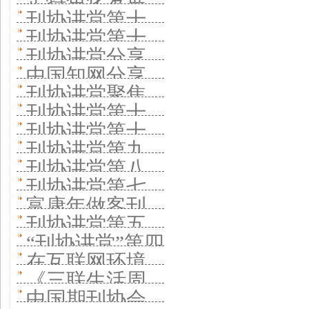
走特色化发展
娃娃》分享少
与转型
八期分享少年
学书报资料中
刊协讲堂第十
播平台
子助力学术期
之路 办好一流
儿期刊品牌化
刊协讲堂第十
儿童出版社办
心分享办刊特
六讲开讲 聚焦
刊数字化转型
刊协讲堂分享
学术期刊
办刊经验
五期聚焦编辑
刊模式 优化出
中国知网分享
色
《编辑之友》
中少总社办刊
刊协讲堂聚焦
能力建设
版资源配置促
如何推动学术
杂志强刊之路
刊协讲堂第十
经验 为孩子办
徽商传媒蝶变
刊协讲堂第十
进书刊协同发
期刊深度传播
一期开讲 拓展
放心刊良心刊
刊协讲堂第九
与创新
期分享一流科
展
刊协讲堂第八
中国故事“朋友
期以当代党员
刊协讲堂第七
技期刊办刊经
期线上开讲 聚
圈”
富康年做客刊
杂志社为例，
期网上开讲 知
验
刊协讲堂第五
焦后疫情时代
协讲堂第六
探索党刊新媒
“刊协讲堂”第四
音传媒分享改
讲聚焦 建设世
学术期刊数字
在互联网环境
讲：分享《读
体时代转型与
期开讲 -----内
革探索与转型
《三联生活周
界一流科技期
化转型
下，面
者》畅销38年
中国期刊协会
发展—— 坚
容是期刊生命
实践