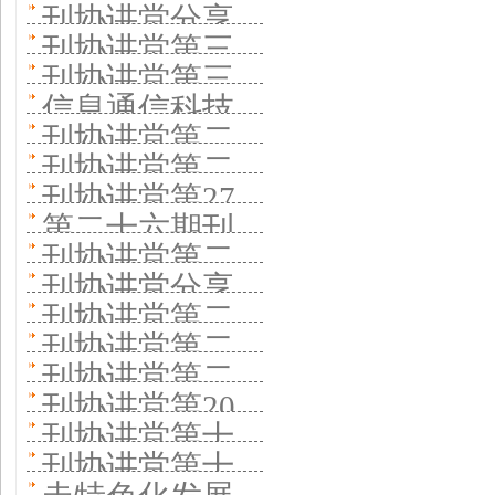
十四期专题开
何创新
刊协讲堂分享
《廉政瞭望》
期开讲 中国激
何守正创新
刊协讲堂第三
讲 有科出版分
期刊数字化转
分享办刊实践
刊协讲堂第三
光杂志社 分享
十一期 《新湘
享建设一流科
信息通信科技
型
十期 聚焦大学
办刊实践
刊协讲堂第二
评论》分享办
技期刊经验
期刊集群打
刊协讲堂第二
出版社办刊思
十九期开讲 探
刊思考
刊协讲堂第27
造“学术+技术
十八期开讲 做
路创新
第二十六期刊
讨期刊集群建
期聚焦 综合性
+产业+科普”纵
刊协讲堂第二
好主题宣传推
协讲堂开讲 中
设经验与实践
刊协讲堂分享
学术期刊如何
向矩阵 集群化
十五期 聚焦期
出精品文章
刊协讲堂第二
华护理杂志社
《中国科学院
促进理论探索
刊协讲堂第二
运营 学术科普
刊全媒体转型
十三期开讲 聚
分享办刊经验
刊协讲堂第二
院刊》创新实
十二期开讲 聚
全覆盖
刊协讲堂第20
焦中国教育报
十一期线上开
践 打造国家科
刊协讲堂第十
焦促进大学期
期开讲 《东方
刊社深度融合
刊协讲堂第十
讲 中国人民大
技高端智库传
九期： 方正电
刊高质量发展