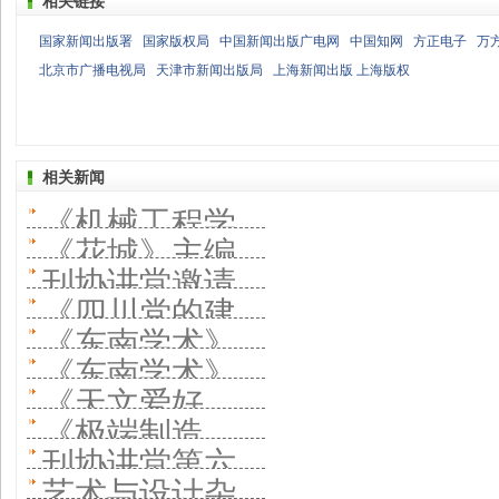
相关链接
国家新闻出版署
国家版权局
中国新闻出版广电网
中国知网
方正电子
万
北京市广播电视局
天津市新闻出版局
上海新闻出版 上海版权
相关新闻
《机械工程学
《花城》主编
报》主编走进
刊协讲堂邀请
在刊协讲堂分
《四川党的建
刊协讲堂 服务
《科幻世界》
《东南学术》
享经验 文学期
设》杂志社负
国家战略建
《东南学术》
分享经验 一本
负责人在刊协
刊如何紧跟时
《天文爱好
责人在刊协讲
好“三个团队”
负责人在刊协
刊如何变成一
《极端制造
讲堂分享经验
代繁荣大众文
者》杂志社社
堂分享经验 “三
刊协讲堂第六
讲堂分享经验
个文化平台
（英文）》：
搭建多元学术
艺术与设计杂
学