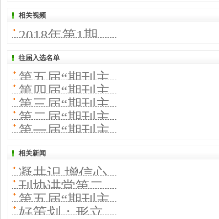
刊》转型之路
刊
对“变”与“不
秘籍
首期“刊协讲
持“品战略” 深
力的最大王牌
相关视频
有章可循 ——
变”的辩证关系
2018年第1期
堂”开讲——打
化“大经营”
知识服务平台
—— 学术期刊
造“现代纸刊”首
往届入选名单
不是传统内容
如何助力“双一
第五届“期刊主
需互联网思维
的简单转化
第四届“期刊主
流”建设
题宣传好文
第三届“期刊主
题宣传好文
第二届“期刊主
章”推荐活动入
题宣传好文
第一届“期刊主
章”推荐活动入
题宣传好文
选文章及期刊
章”推荐活动入
题宣传好文
选文章及期刊
相关新闻
章”推荐活动入
选文章及期刊
凝共识 增信心
章”推荐活动入
选文章及期刊
刊协讲堂第二
强精神 ——第
选文章及期刊
第五届“期刊主
十三期开讲 聚
好策划：形立
六届“期刊主题