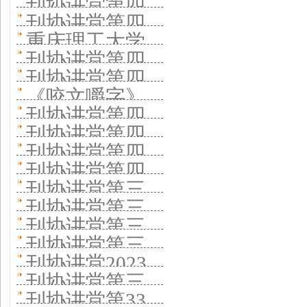
经验 壮大国际
刊协讲堂第四
经验
《现代交通与
女》：内容是
发行量如何翻
刊协讲堂第四
锋》杂志社分
编委团队 加大
十九期—— 科
冶金材料》分
重庆理工大学
媒体的生命
十倍
十八期开讲 老
享办刊经验 聚
刊协讲堂第四
国际传播力度
普期刊如何吸
享高起点办刊
期刊社在刊协
——老牌期刊
刊协讲堂第四
牌期刊《青年
焦全媒体时代
十六期《文史
引受众
《咬文嚼字》
经验
讲堂第四十七
在刊协讲堂分
十五期开讲 聚
文摘》分享办
刊协讲堂第四
党刊社守正创
哲》分享办刊
负责人做客刊
期分享办刊经
刊协讲堂第四
享如何拥有数
焦学术期刊群
刊常青之道
十三期举行
新
经验 老牌学术
刊协讲堂第四
协讲堂详解推
验 组织优质稿
十二期开讲
千万粉丝
做强做大做活
刊协讲堂第四
《丝绸》杂志
期刊怎样保特
十一期开讲
动语文规范 一
刊协讲堂第三
件 深化融合创
《南方》杂志
十期开讲 《历
讲述办刊特色
刊协讲堂第三
色促发展
《农村百事
本以“纠错”为特
十九期开讲
新
分享探索“四
刊协讲堂第三
史研究》杂志
十八期举办
通》分享怎样
刊协讲堂第三
色刊物怎样塑
《女友》杂志
有”实践
十七期开讲党
分享办刊思路
刊协讲堂2023
《敦煌研究》
服务“三农”
十六期开讲聚
品牌
创新促融合
刊协讲堂第三
史学术期刊如
年首次开讲
分享办刊经验
刊协讲堂第33
焦百年期刊如