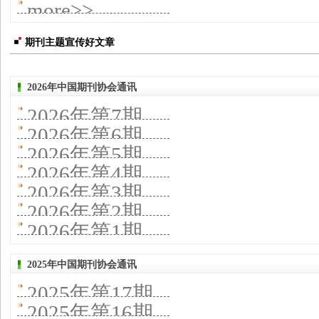
题宣传好文
more>>
焦中国教育报
则章成
宣传好文章”公
章”推荐活动结
刊社深度融合
期刊主题宣传好文章
布
果揭晓 观时代
与转型
2026年中国期刊协会通讯
跨山海 写人民
2026年第7期
2026年第6期
2026年第5期
2026年第4期
2026年第3期
2026年第2期
2026年第1期
2025年中国期刊协会通讯
2025年第17期
2025年第16期